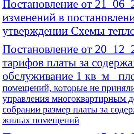
Постановление от 21_06_
изменений в постановлен
утверждении Схемы тепл
Постановление от 20_12
тарифов платы за содержа
обслуживание 1 кв_м_ пл
помещений,
которые не принял
управления многоквартирным до
собрании размер плат
ы
за соде
жилых помещений