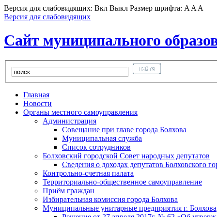
Версия для слабовидящих:
Вкл
Выкл
Размер шрифта:
A
A
A
Версия для слабовидящих
Сайт муниципального образов
Главная
Новости
Органы местного самоуправления
Администрация
Совещание при главе города Болхова
Муниципальная служба
Список сотрудников
Болховский городской Совет народных депутатов
Сведения о доходах депутатов Болховского г
Контрольно-счетная палата
Территориально-общественное самоуправление
Приём граждан
Избирательная комиссия города Болхова
Муниципальные унитарные предприятия г. Болхова
Решение от 27 апреля 2017г. № 62 «Об утвер