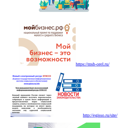
https://msb-orel.ru/
http://egisso.ru/site/