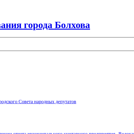
ания города Болхова
ородского Совета народных депутатов
ждении отчета муниципального унитарного предприятия „Водокана