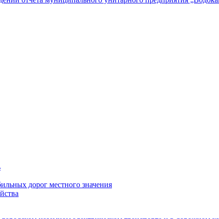
ь
ильных дорог местного значения
йства