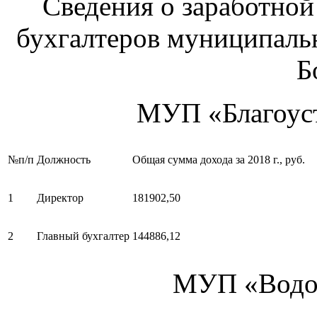
Сведения о заработной
бухгалтеров муниципаль
Б
МУП «Благоуст
№п/п
Должность
Общая сумма дохода за 2018 г., руб.
1
Директор
181902,50
2
Главный бухгалтер
144886,12
МУП «Водок