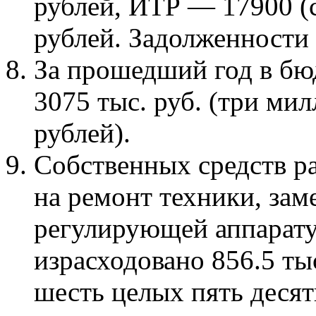
рублей, ИТР
— 17900 (с
рублей. Задолженности
За
прошедший год в
бю
3075
тыс. руб. (три ми
рублей).
Собственн
ых средств р
на
ремонт техники, зам
регулирующей аппарат
израсходовано 856.5
ты
шесть целых пять деся