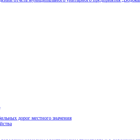
ь
ильных дорог местного значения
йства