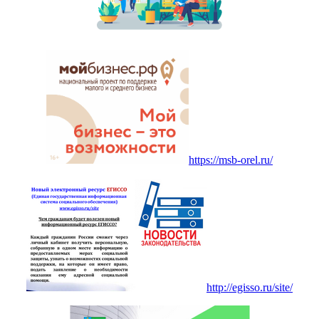
https://msb-orel.ru/
http://egisso.ru/site/