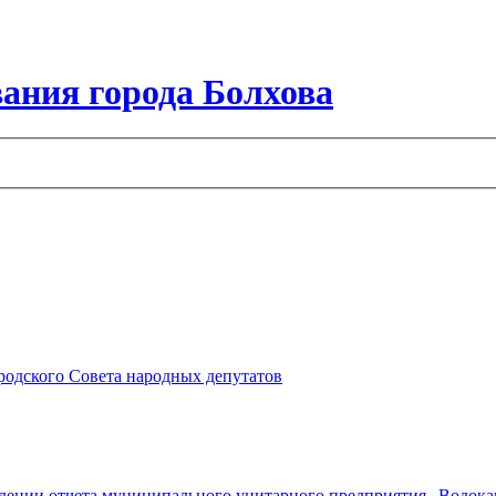
ания города Болхова
ородского Совета народных депутатов
ждении отчета муниципального унитарного предприятия „Водокана