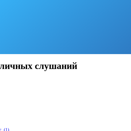
убличных слушаний
г_(1)