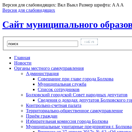
Версия для слабовидящих:
Вкл
Выкл
Размер шрифта:
A
A
A
Версия для слабовидящих
Сайт муниципального образов
Главная
Новости
Органы местного самоуправления
Администрация
Совещание при главе города Болхова
Муниципальная служба
Список сотрудников
Болховский городской Совет народных депутатов
Сведения о доходах депутатов Болховского г
Контрольно-счетная палата
Территориально-общественное самоуправление
Приём граждан
Избирательная комиссия города Болхова
Муниципальные унитарные предприятия г. Болхова
Решение от 27 апреля 2017г. № 62 «Об утвер