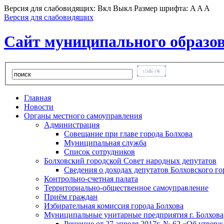
Версия для слабовидящих:
Вкл
Выкл
Размер шрифта:
A
A
A
Версия для слабовидящих
Сайт муниципального образов
Главная
Новости
Органы местного самоуправления
Администрация
Совещание при главе города Болхова
Муниципальная служба
Список сотрудников
Болховский городской Совет народных депутатов
Сведения о доходах депутатов Болховского г
Контрольно-счетная палата
Территориально-общественное самоуправление
Приём граждан
Избирательная комиссия города Болхова
Муниципальные унитарные предприятия г. Болхова
Решение от 27 апреля 2017г. № 62 «Об утвер