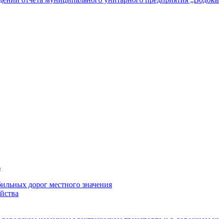
ь
ильных дорог местного значения
йства