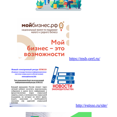
https://msb-orel.ru/
http://egisso.ru/site/