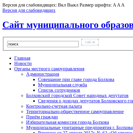
Версия для слабовидящих:
Вкл
Выкл
Размер шрифта:
A
A
A
Версия для слабовидящих
Сайт муниципального образов
Главная
Новости
Органы местного самоуправления
Администрация
Совещание при главе города Болхова
Муниципальная служба
Список сотрудников
Болховский городской Совет народных депутатов
Сведения о доходах депутатов Болховского г
Контрольно-счетная палата
Территориально-общественное самоуправление
Приём граждан
Избирательная комиссия города Болхова
Муниципальные унитарные предприятия г. Болхова
Решение от 27 апреля 2017г. № 62 «Об утвер