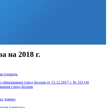
 на 2018 г.
ая площадь
образования город Болхов от 15.12.2017 г. № 333 Об
вания город Болхов
ых домов»
есная площадь»