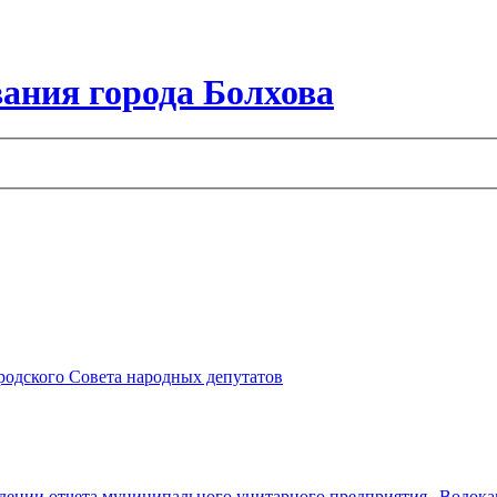
ания города Болхова
ородского Совета народных депутатов
ждении отчета муниципального унитарного предприятия „Водокана