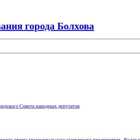
ания города Болхова
ородского Совета народных депутатов
ждении отчета муниципального унитарного предприятия „Водокана