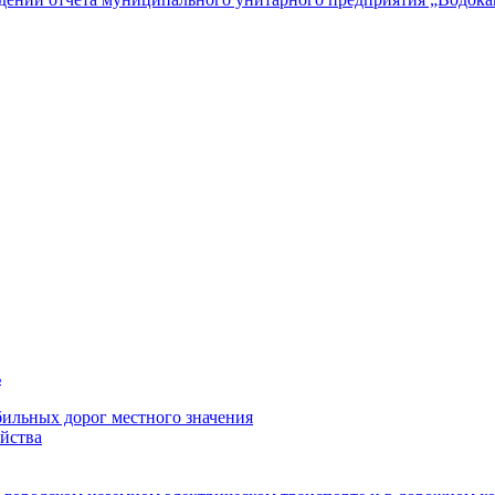
ь
ильных дорог местного значения
йства