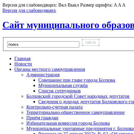
Версия для слабовидящих:
Вкл
Выкл
Размер шрифта:
A
A
A
Версия для слабовидящих
Сайт муниципального образов
Главная
Новости
Органы местного самоуправления
Администрация
Совещание при главе города Болхова
Муниципальная служба
Список сотрудников
Болховский городской Совет народных депутатов
Сведения о доходах депутатов Болховского г
Контрольно-счетная палата
Территориально-общественное самоуправление
Приём граждан
Избирательная комиссия города Болхова
Муниципальные унитарные предприятия г. Болхова
Решение от 27 апреля 2017г. № 62 «Об утвер