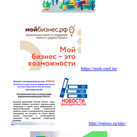
https://msb-orel.ru/
http://egisso.ru/site/