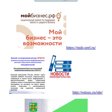
https://msb-orel.ru/
http://egisso.ru/site/