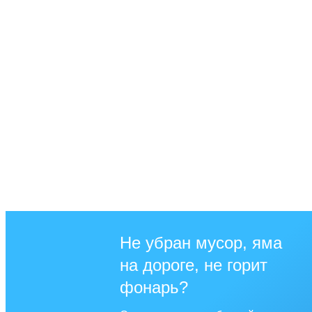
Не убран мусор, яма
на дороге, не горит
фонарь?