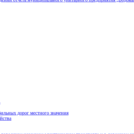
ь
ильных дорог местного значения
йства