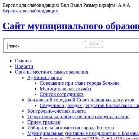
Версия для слабовидящих:
Вкл
Выкл
Размер шрифта:
A
A
A
Версия для слабовидящих
Сайт муниципального образов
Главная
Новости
Органы местного самоуправления
Администрация
Совещание при главе города Болхова
Муниципальная служба
Список сотрудников
Болховский городской Совет народных депутатов
Сведения о доходах депутатов Болховского г
Контрольно-счетная палата
Территориально-общественное самоуправление
Приём граждан
Избирательная комиссия города Болхова
Муниципальные унитарные предприятия г. Болхова
Решение от 27 апреля 2017г. № 62 «Об утвер