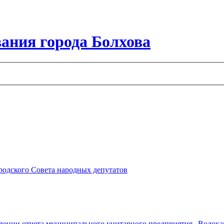
ания города Болхова
ородского Совета народных депутатов
ждении отчета муниципального унитарного предприятия „Водокана