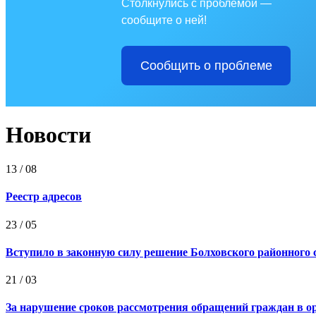
Столкнулись с проблемой —
сообщите о ней!
Сообщить о проблеме
Новости
13
/ 08
Реестр адресов
23
/ 05
Вступило в законную силу решение Болховского районного 
21
/ 03
За нарушение сроков рассмотрения обращений граждан в ор