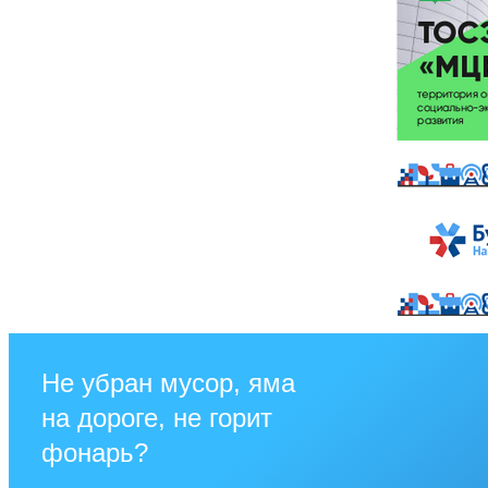
Не убран мусор, яма
на дороге, не горит
фонарь?