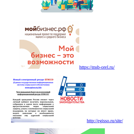
https://msb-orel.ru/
http://egisso.ru/site/