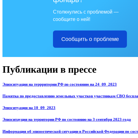
Столкнулись с проблемой —
сообщите о ней!
Сообщить о проблеме
Публикации в прессе
Эпизситуация на террритории РФ по состоянию на 24_09_2023
Памятка по предоставлению земельных участков участникам СВО беспла
Эпизситуация на 10_09_2023
Эпизситауция на территории РФ по состоянию на 3 сентября 2023 года
Информация об эпизоотической ситуации в Российской Федерации по состо