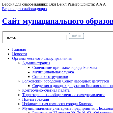
Версия для слабовидящих:
Вкл
Выкл
Размер шрифта:
A
A
A
Версия для слабовидящих
Сайт муниципального образов
Главная
Новости
Органы местного самоуправления
Администрация
Совещание при главе города Болхова
Муниципальная служба
Список сотрудников
Болховский городской Совет народных депутатов
Сведения о доходах депутатов Болховского г
Контрольно-счетная палата
Территориально-общественное самоуправление
Приём граждан
Избирательная комиссия города Болхова
Муниципальные унитарные предприятия г. Болхова
Решение от 27 апреля 2017г. № 62 «Об утвер