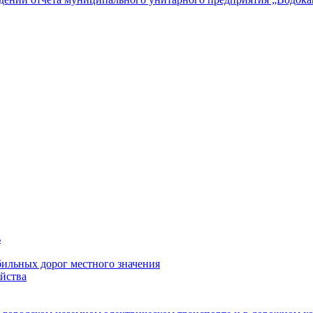
ь
ильных дорог местного значения
йства