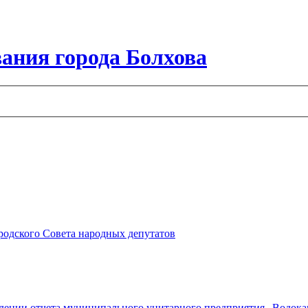
ания города Болхова
ородского Совета народных депутатов
ждении отчета муниципального унитарного предприятия „Водокана