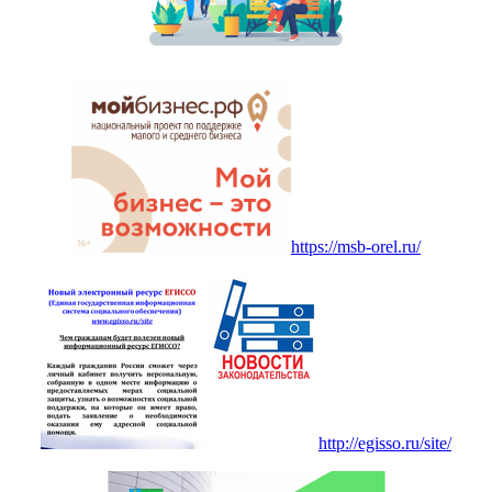
https://msb-orel.ru/
http://egisso.ru/site/